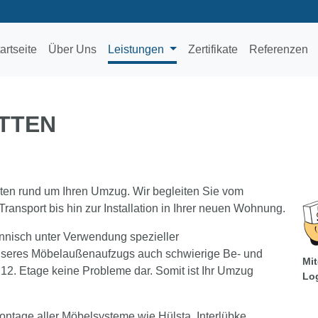
artseite
Über Uns
Leistungen
Zertifikate
Referenzen
ITTEN
ten rund um Ihren Umzug. Wir begleiten Sie vom
ansport bis hin zur Installation in Ihrer neuen Wohnung.
nnisch unter Verwendung spezieller
unseres Möbelaußenaufzugs auch schwierige Be- und
Mit
12. Etage keine Probleme dar. Somit ist Ihr Umzug
Log
ntage aller Möbelsysteme wie Hülsta, Interlübke,