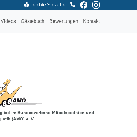
leichte
Sprache
aktivieren (Seite wird neu geladen)
Videos
Gästebuch
Bewertungen
Kontakt
glied im Bundes­verband Möbel­spedition und
istik (AMÖ) e. V.