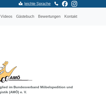
leichte
Sprache
aktivieren (Seite wird neu geladen)
Videos
Gästebuch
Bewertungen
Kontakt
glied im Bundes­verband Möbel­spedition und
istik (AMÖ) e. V.