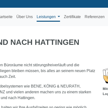
artseite
Über Uns
Leistungen
Zertifikate
Referenzen
D NACH HATTINGEN
n Büroräume nicht störungsfreiverläuft und die
liegen bleiben müssen, bis alles an seinem neuen Platz
auch Zeit.
omöbelsystemen wie BENE, KÖNIG & NEURATH,
Mit
nd vielen anderen machen uns zu einem starken
Log
und nach Hattingen.
ten wir Ihre Ausfallzeiten so gering wie möglich.